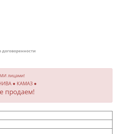
о договоренности
ИМИ лицами!
 НИВА ● КАМАЗ ●
е продаем!