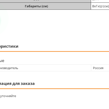
Габариты (см)
ВхГхШ (см)
еристики
ые
оизводитель
Россия
ация для заказа
уточняйте