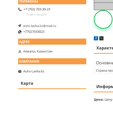
+7 (702) 703-30-23
Отдел продаж
auto-lavka.kz@mail.ru
+77027033023
Характ
Алматы, Казахстан
Основн
Страна пр
Auto-Lavka.kz
Карта
Информ
Цена:
Цену 