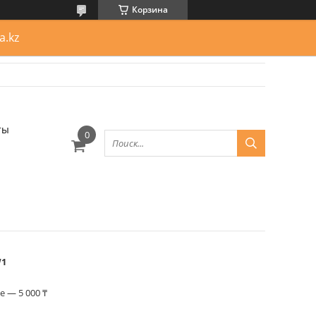
Корзина
a.kz
ты
W1
 — 5 000 ₸