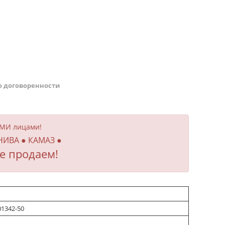
о договоренности
ИМИ лицами!
 НИВА ● КАМАЗ ●
е продаем!
01342-50