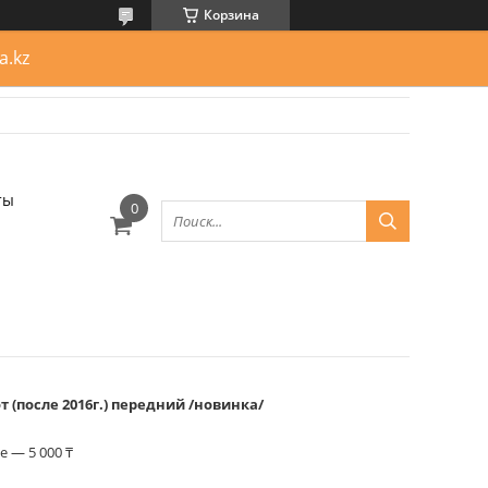
Корзина
a.kz
ты
 (после 2016г.) передний /новинка/
 — 5 000 ₸