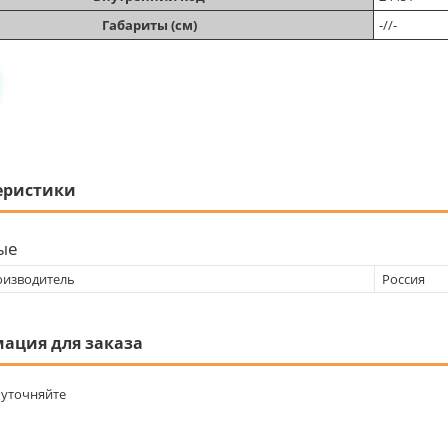
Габариты (см)
-//-
еристики
ые
оизводитель
Россия
ация для заказа
уточняйте