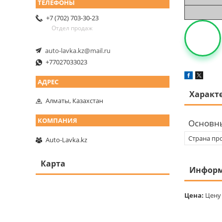
+7 (702) 703-30-23
Отдел продаж
auto-lavka.kz@mail.ru
+77027033023
Характ
Алматы, Казахстан
Основн
Страна пр
Auto-Lavka.kz
Карта
Информ
Цена:
Цену 