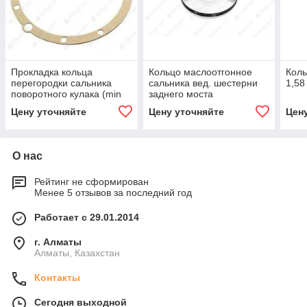
Прокладка кольца
Кольцо маслоотгонное
Коль
перегородки сальника
сальника вед. шестерни
1,58
поворотного кулака (min
заднего моста
10)
Цену уточняйте
Цену уточняйте
Цен
О нас
Рейтинг не сформирован
Менее 5 отзывов за последний год
Работает с 29.01.2014
г. Алматы
Алматы, Казахстан
Контакты
Сегодня выходной