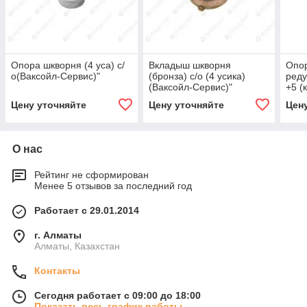
Опора шкворня (4 уса) с/
Вкладыш шкворня
Опор
о(Ваксойл-Сервис)"
(бронза) с/о (4 усика)
реду
(Ваксойл-Сервис)"
+5 (
Цену уточняйте
Цену уточняйте
Цен
О нас
Рейтинг не сформирован
Менее 5 отзывов за последний год
Работает с 29.01.2014
г. Алматы
Алматы, Казахстан
Контакты
Сегодня работает с 09:00 до 18:00
Показать весь график работы