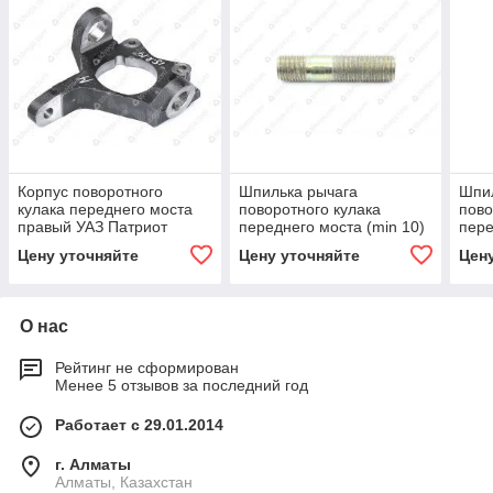
Корпус поворотного
Шпилька рычага
Шпи
кулака переднего моста
поворотного кулака
пово
правый УАЗ Патриот
переднего моста (min 10)
пере
2018г.
50мм
ЗАВ
Цену уточняйте
Цену уточняйте
Цен
О нас
Рейтинг не сформирован
Менее 5 отзывов за последний год
Работает с 29.01.2014
г. Алматы
Алматы, Казахстан