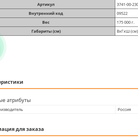
Артикул
3741-00-23
Внутренний код
09522
Вес
175 000 г.
Габариты (см)
ВхГхШ (см)
еристики
ые атрибуты
оизводитель
Россия
ация для заказа