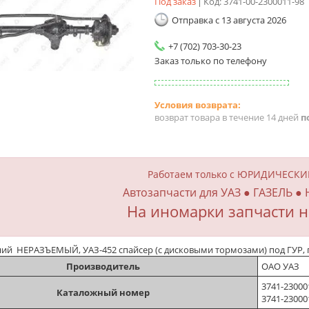
Под заказ
Код:
3741-00-2300011-98
Отправка с 13 августа 2026
+7 (702) 703-30-23
Заказ только по телефону
возврат товара в течение 14 дней
п
Работаем только с ЮРИДИЧЕСК
Автозапчасти для УАЗ ● ГАЗЕЛЬ ●
На иномарки запчасти н
ий НЕРАЗЪЕМЫЙ, УАЗ-452 спайсер (с дисковыми тормозами) под ГУР, гл. 
Производитель
ОАО УАЗ
3741-230001
Каталожный номер
3741-23000