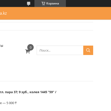
Корзина
a.kz
ты
 пара 37; 9 зуб., колея 1445 "59" /
 — 5 000 ₸