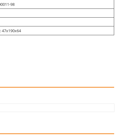
00011-98
: 47х190х64