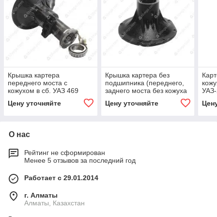
Крышка картера
Крышка картера без
Карт
переднего моста с
подшипника (переднего,
кожу
кожухом в сб. УАЗ 469
заднего моста без кожуха
УАЗ-
полуоси)
Цену уточняйте
Цену уточняйте
Цен
О нас
Рейтинг не сформирован
Менее 5 отзывов за последний год
Работает с 29.01.2014
г. Алматы
Алматы, Казахстан