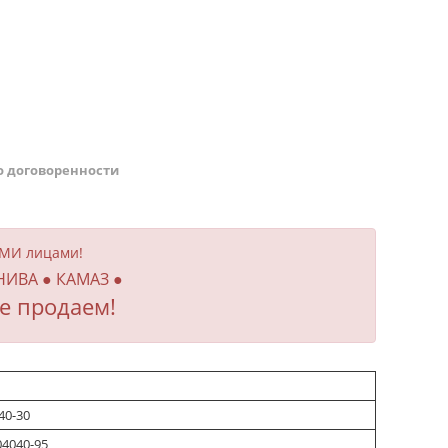
о договоренности
ИМИ лицами!
 НИВА ● КАМАЗ ●
е продаем!
40-30
04040-95