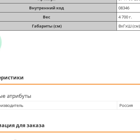
Внутренний код
08346
Вес
4 700 г.
Габариты (см)
ВхГхШ (см)
еристики
ые атрибуты
оизводитель
Россия
ация для заказа