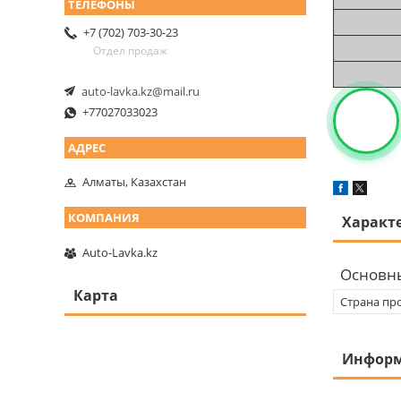
+7 (702) 703-30-23
Отдел продаж
auto-lavka.kz@mail.ru
+77027033023
Алматы, Казахстан
Характ
Auto-Lavka.kz
Основн
Карта
Страна пр
Информ