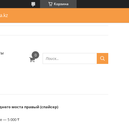
Корзина
a.kz
ты
днего моста правый (спайсер)
 — 5 000 ₸