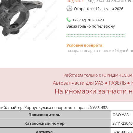
Под заказ
Код:
3741-00-2304040-95
Отправка с 12 августа 2026
+7 (702) 703-30-23
Заказ только по телефону
возврат товара в течение 14 дней
п
Работаем только с ЮРИДИЧЕСК
Автозапчасти для УАЗ ● ГАЗЕЛЬ ●
На иномарки запчасти н
ий, спайсер. Корпус кулака поворотного правый УАЗ-452.
Производитель
ОАО УАЗ
Каталожный номер
3741-23040
Артикул
3741-00-23