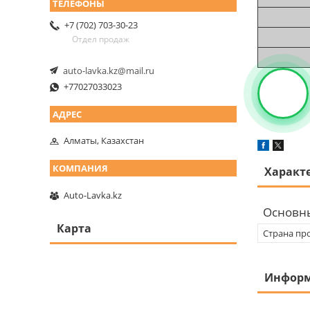
+7 (702) 703-30-23
Отдел продаж
auto-lavka.kz@mail.ru
+77027033023
Алматы, Казахстан
Характ
Auto-Lavka.kz
Основн
Карта
Страна пр
Информ