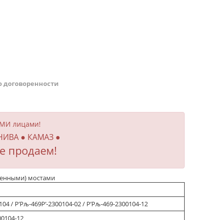
о договоренности
ИМИ лицами!
 НИВА ● КАМАЗ ●
е продаем!
военными) мостами
04 / Р’Рљ-469Р‘-2300104-02 / Р’Рљ-469-2300104-12
00104-12