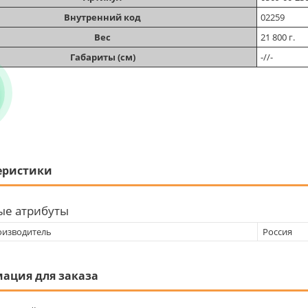
Внутренний код
02259
Вес
21 800 г.
Габариты (см)
-//-
еристики
ые атрибуты
оизводитель
Россия
ация для заказа