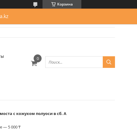
Корзина
a.kz
ты
моста с кожухом полуоси в сб. А
 — 5 000 ₸