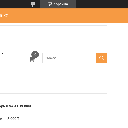
Корзина
a.kz
ты
ворня УАЗ ПРОФИ
 — 5 000 ₸