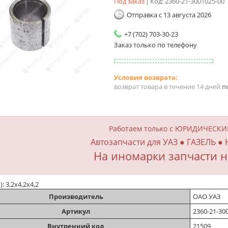
Под заказ
Код:
2360-21-3001025-00
Отправка с 13 августа 2026
+7 (702) 703-30-23
Заказ только по телефону
возврат товара в течение 14 дней
п
Работаем только с ЮРИДИЧЕСК
Автозапчасти для УАЗ ● ГАЗЕЛЬ ●
На иномарки запчасти н
): 3,2х4,2х4,2
Производитель
ОАО УАЗ
Артикул
2360-21-30
Внутренний код
21509