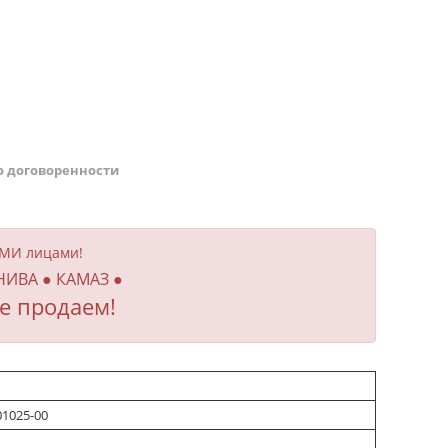
о договоренности
ИМИ лицами!
 НИВА ● КАМАЗ ●
е продаем!
01025-00