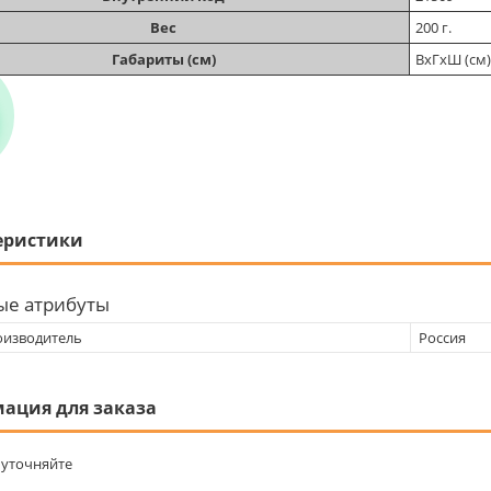
Вес
200 г.
Габариты (см)
ВхГхШ (см)
еристики
ые атрибуты
оизводитель
Россия
ация для заказа
уточняйте