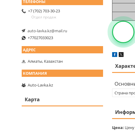
+7 (702) 703-30-23
Отдел продаж
auto-lavka.kz@mail.ru
+77027033023
Алматы, Казахстан
Характ
Основн
Auto-Lavka.kz
Страна пр
Карта
Информ
Цена:
Цену 