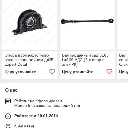
Опора промежуточного
Вал карданный зад 3163
Вал 
вала с кронштейном д=35
L=109 АДС (2-х опор с
синх
Expert Detal
элек РК)
блок
вал
Цену уточняйте
Цену уточняйте
Цен
О нас
Рейтинг не сформирован
Менее 5 отзывов за последний год
Работает с 29.01.2014
г. Алматы