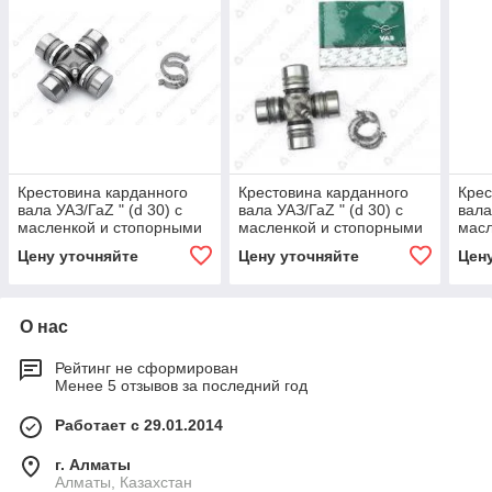
Крестовина карданного
Крестовина карданного
Крес
вала УАЗ/ГаZ " (d 30) с
вала УАЗ/ГаZ " (d 30) с
вала
масленкой и стопорными
масленкой и стопорными
масл
кольцами "ОАО"ЗМЗ"
кольцами "ОАО"УАЗ"
коль
Цену уточняйте
Цену уточняйте
Цен
О нас
Рейтинг не сформирован
Менее 5 отзывов за последний год
Работает с 29.01.2014
г. Алматы
Алматы, Казахстан