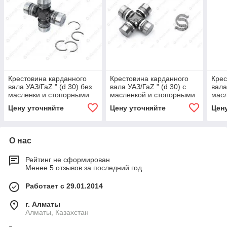
Крестовина карданного
Крестовина карданного
Крес
вала УАЗ/ГаZ " (d 30) без
вала УАЗ/ГаZ " (d 30) с
вала
масленки и стопорными
масленкой и стопорными
масл
кольцами АДС
кольцами "ОАО"ЗМЗ"
коль
Цену уточняйте
Цену уточняйте
Цен
О нас
Рейтинг не сформирован
Менее 5 отзывов за последний год
Работает с 29.01.2014
г. Алматы
Алматы, Казахстан