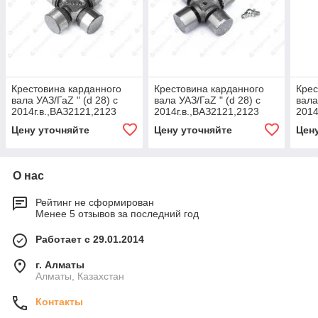
Крестовина карданного
Крестовина карданного
Крес
вала УАЗ/ГаZ " (d 28) с
вала УАЗ/ГаZ " (d 28) с
вала
2014г.в.,ВАЗ2121,2123
2014г.в.,ВАЗ2121,2123
2014
"MetalPart"
Expe
Цену уточняйте
Цену уточняйте
Цен
О нас
Рейтинг не сформирован
Менее 5 отзывов за последний год
Работает с 29.01.2014
г. Алматы
Алматы, Казахстан
Контакты