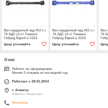
Вал карданный зад 452 L=
Вал карданный зад 452 L=
Вал 
76 АДС (4-ст Тимкен/
76 АДС (4-ст Тимкен/
76 К
Гибрид Евро4 и 3163
Гибрид Евро4 и 3163
Гибр
перед с элек РК)
перед с элек РК)
пере
Цену уточняйте
Цену уточняйте
Цен
(гарантия 4 года)
О нас
Рейтинг не сформирован
Менее 5 отзывов за последний год
Работает с 29.01.2014
г. Алматы
Алматы, Казахстан
Контакты