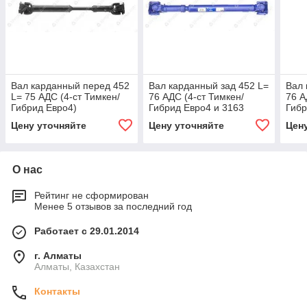
Вал карданный перед 452
Вал карданный зад 452 L=
Вал 
L= 75 АДС (4-ст Тимкен/
76 АДС (4-ст Тимкен/
76 А
Гибрид Евро4)
Гибрид Евро4 и 3163
Гибр
перед с элек РК)
пере
Цену уточняйте
Цену уточняйте
Цен
(гарантия 4 года)
О нас
Рейтинг не сформирован
Менее 5 отзывов за последний год
Работает с 29.01.2014
г. Алматы
Алматы, Казахстан
Контакты