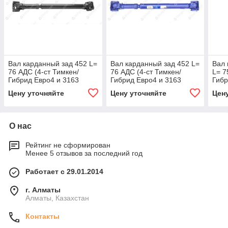
Вал карданный зад 452 L=
Вал карданный зад 452 L=
Вал 
76 АДС (4-ст Тимкен/
76 АДС (4-ст Тимкен/
L= 7
Гибрид Евро4 и 3163
Гибрид Евро4 и 3163
Гибр
перед с элек РК)
перед с элек РК)
Цену уточняйте
Цену уточняйте
Цен
(гарантия 4 года)
О нас
Рейтинг не сформирован
Менее 5 отзывов за последний год
Работает с 29.01.2014
г. Алматы
Алматы, Казахстан
Контакты