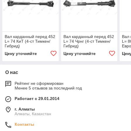
Вал карданный перед 452
Вал карданный перед 452
Вал 
L= 74 КиТ (4-ст Тимкен/
L= 74 Чрнг (4-ст Тимкен/
L= 8
Гибрид)
Гибрид)
Евро
Сыз
Цену уточняйте
Цену уточняйте
Цен
О нас
Рейтинг не сформирован
Менее 5 отзывов за последний год
Работает с 29.01.2014
г. Алматы
Алматы, Казахстан
Контакты