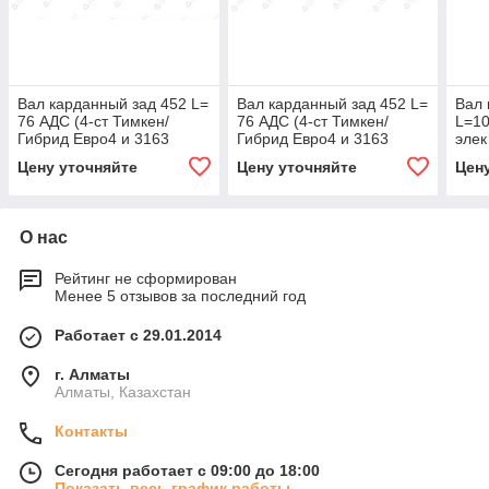
Вал карданный зад 452 L=
Вал карданный зад 452 L=
Вал 
76 АДС (4-ст Тимкен/
76 АДС (4-ст Тимкен/
L=10
Гибрид Евро4 и 3163
Гибрид Евро4 и 3163
элек
перед с элек РК)
перед с элек РК)
Цену уточняйте
Цену уточняйте
Цен
(гарантия 4 года)
О нас
Рейтинг не сформирован
Менее 5 отзывов за последний год
Работает с 29.01.2014
г. Алматы
Алматы, Казахстан
Контакты
Сегодня работает с 09:00 до 18:00
Показать весь график работы