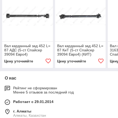
Вал карданный зад 452 L=
Вал карданный зад 452 L=
Вал 
87 АДС (5-ст Спайсер
87 КиТ (5-ст Спайсер
3163
39094 Евро4)
39094 Евро4) (КИТ)
Спай
Хант
Цену уточняйте
Цену уточняйте
Цен
года
О нас
Рейтинг не сформирован
Менее 5 отзывов за последний год
Работает с 29.01.2014
г. Алматы
Алматы, Казахстан