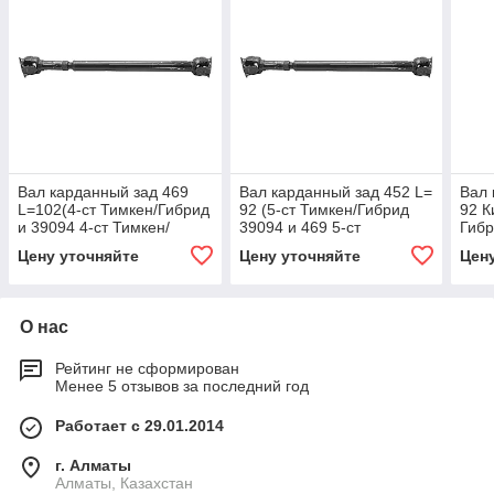
Вал карданный зад 469
Вал карданный зад 452 L=
Вал 
L=102(4-ст Тимкен/Гибрид
92 (5-ст Тимкен/Гибрид
92 К
и 39094 4-ст Тимкен/
39094 и 469 5-ст
Гибр
Гибрид) Сызрань
редукт)Виктория-НН
реду
Цену уточняйте
Цену уточняйте
Цен
О нас
Рейтинг не сформирован
Менее 5 отзывов за последний год
Работает с 29.01.2014
г. Алматы
Алматы, Казахстан