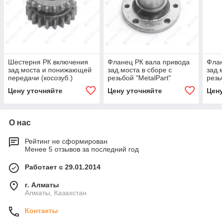
Шестерня РК включения
Фланец РК вала привода
Флан
зад.моста и понижающей
зад.моста в сборе с
зад.
передачи (косозуб.)
резьбой "MetalPart"
резь
Патриот Виктория НН
Цену уточняйте
Цену уточняйте
Цен
О нас
Рейтинг не сформирован
Менее 5 отзывов за последний год
Работает с 29.01.2014
г. Алматы
Алматы, Казахстан
Контакты