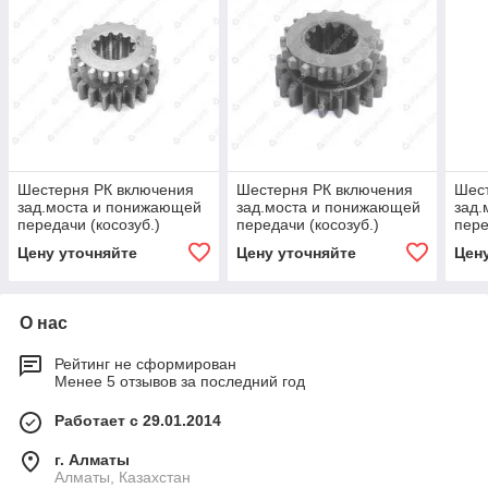
Шестерня РК включения
Шестерня РК включения
Шес
зад.моста и понижающей
зад.моста и понижающей
зад.
передачи (косозуб.)
передачи (косозуб.)
пере
Патриот
Патриот Виктория НН
Цену уточняйте
Цену уточняйте
Цен
О нас
Рейтинг не сформирован
Менее 5 отзывов за последний год
Работает с 29.01.2014
г. Алматы
Алматы, Казахстан