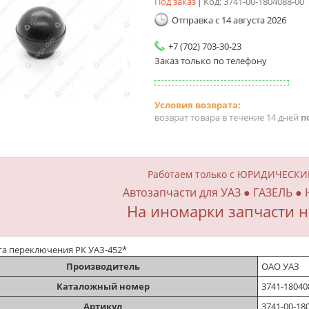
Под заказ
Код:
3741-00-1804088-00
Отправка с 14 августа 2026
+7 (702) 703-30-23
Заказ только по телефону
возврат товара в течение 14 дней
п
Работаем только с ЮРИДИЧЕСК
Автозапчасти для УАЗ ● ГАЗЕЛЬ ●
На иномарки запчасти н
га переключения РК УАЗ-452*
Производитель
ОАО УАЗ
Каталожный номер
3741-18040
Артикул
3741-00-18