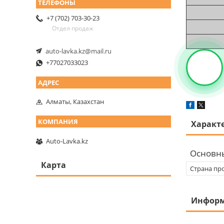
+7 (702) 703-30-23
Отдел продаж
auto-lavka.kz@mail.ru
+77027033023
Алматы, Казахстан
Характ
Auto-Lavka.kz
Основн
Карта
Страна пр
Информ