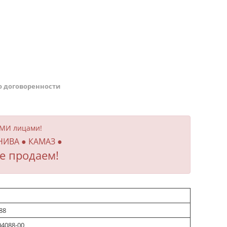
о договоренности
ИМИ лицами!
 НИВА ● КАМАЗ ●
е продаем!
88
04088-00