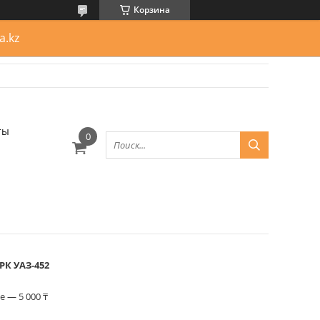
Корзина
a.kz
ты
РК УАЗ-452
 — 5 000 ₸