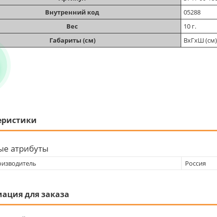
Внутренний код
05288
Вес
10 г.
Габариты (см)
ВхГхШ (см):
еристики
ые атрибуты
оизводитель
Россия
ация для заказа