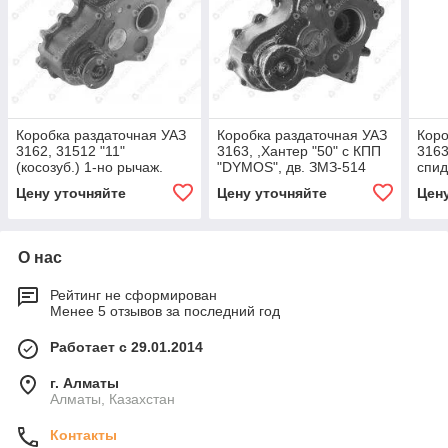
Коробка раздаточная УАЗ
Коробка раздаточная УАЗ
Коро
3162, 31512 "11"
3163, ,Хантер "50" с КПП
3163
(косозуб.) 1-но рычаж.
"DYMOS", дв. ЗМЗ-514
спид
(4.11)
(4,625)
Цену уточняйте
Цену уточняйте
Цен
О нас
Рейтинг не сформирован
Менее 5 отзывов за последний год
Работает с 29.01.2014
г. Алматы
Алматы, Казахстан
Контакты