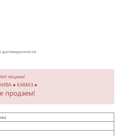
о договоренности
ИМИ лицами!
 НИВА ● КАМАЗ ●
е продаем!
нь)