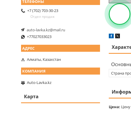
+7 (702) 703-30-23
Отдел продаж
auto-lavka.kz@mail.ru
+77027033023
Характ
Алматы, Казахстан
Основн
Страна пр
Auto-Lavka.kz
Информ
Карта
Цена:
Цену 