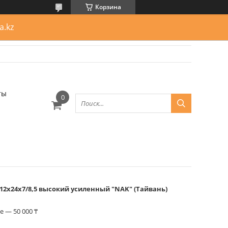
Корзина
a.kz
ты
12х24х7/8,5 высокий усиленный "NAK" (Тайвань)
 — 50 000 ₸