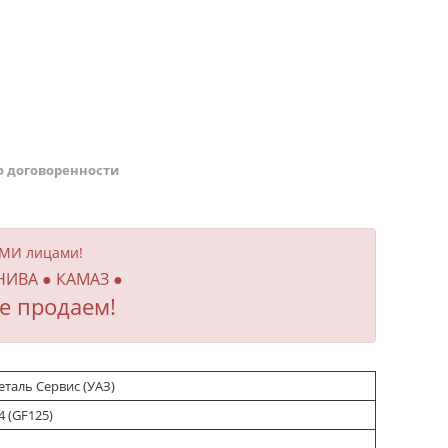
о договоренности
ИМИ лицами!
 НИВА ● КАМАЗ ●
е продаем!
таль Сервис (УАЗ)
4 (GF125)