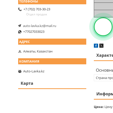
+7 (702) 703-30-23
Отдел продаж
auto-lavka.kz@mail.ru
+77027033023
Алматы, Казахстан
Характ
Основн
Auto-Lavka.kz
Страна пр
Карта
Информ
Цена:
Цену 