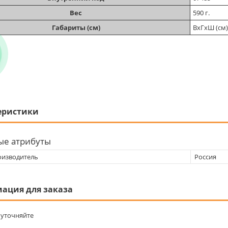
Вес
590 г.
Габариты (см)
ВхГхШ (см):
еристики
ые атрибуты
оизводитель
Россия
ация для заказа
уточняйте