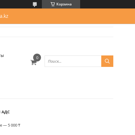
Корзина
a.kz
ты
П АДС
 — 5 000 ₸