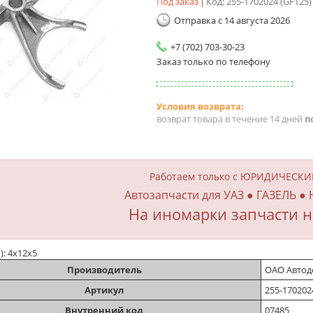
Под заказ
Код:
255-1702024 (GF125)
Отправка с 14 августа 2026
+7 (702) 703-30-23
Заказ только по телефону
возврат товара в течение 14 дней
п
Работаем только с ЮРИДИЧЕСК
Автозапчасти для УАЗ ● ГАЗЕЛЬ ●
На иномарки запчасти н
м): 4х12х5
Производитель
ОАО Автоде
Артикул
255-170202
Внутренний код
07485