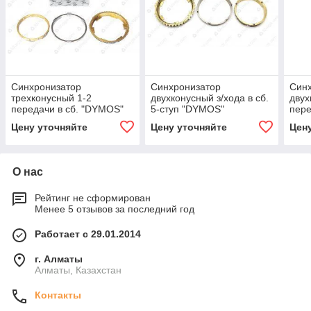
Синхронизатор
Синхронизатор
Син
трехконусный 1-2
двухконусный з/хода в сб.
двух
передачи в сб. "DYMOS"
5-ступ "DYMOS"
пере
43360Т003609 (аналог
43360Т02600
"DYM
Цену уточняйте
Цену уточняйте
Цен
3163-00-1701150)
00-1
О нас
Рейтинг не сформирован
Менее 5 отзывов за последний год
Работает с 29.01.2014
г. Алматы
Алматы, Казахстан
Контакты