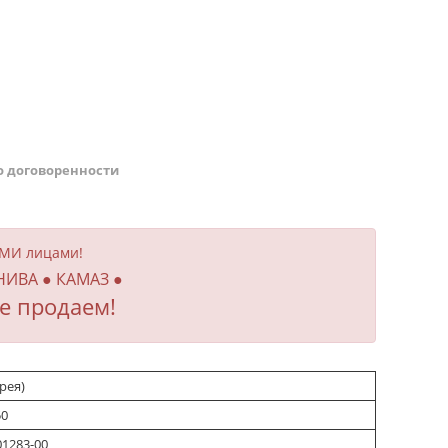
о договоренности
ИМИ лицами!
 НИВА ● КАМАЗ ●
е продаем!
рея)
50
01283-00