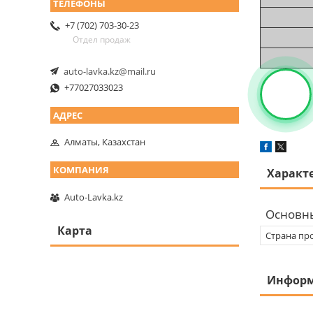
+7 (702) 703-30-23
Отдел продаж
auto-lavka.kz@mail.ru
+77027033023
Алматы, Казахстан
Характ
Auto-Lavka.kz
Основн
Карта
Страна пр
Информ