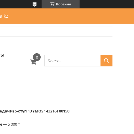
Корзина
a.kz
ты
дачи) 5-ступ "DYMOS" 43216Т00150
 — 5 000 ₸