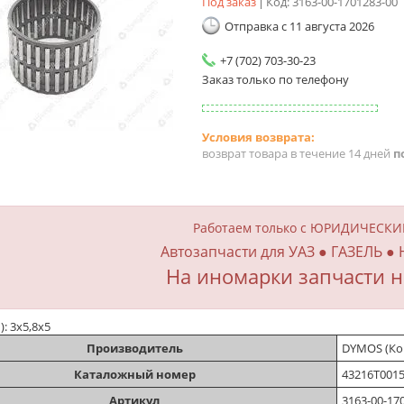
Под заказ
Код:
3163-00-1701283-00
Отправка с 11 августа 2026
+7 (702) 703-30-23
Заказ только по телефону
возврат товара в течение 14 дней
п
Работаем только с ЮРИДИЧЕСК
Автозапчасти для УАЗ ● ГАЗЕЛЬ ●
На иномарки запчасти н
): 3х5,8х5
Производитель
DYMOS (Ко
Каталожный номер
43216T001
Артикул
3163-00-17