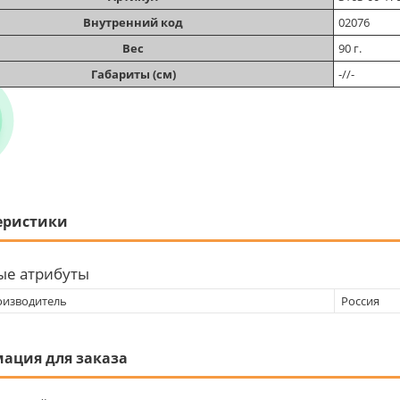
Внутренний код
02076
Вес
90 г.
Габариты (см)
-//-
еристики
ые атрибуты
оизводитель
Россия
ация для заказа