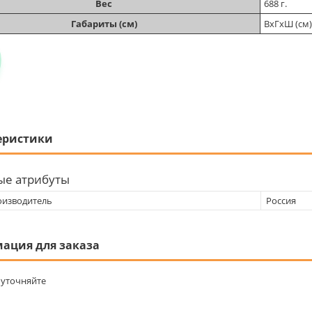
Вес
688 г.
Габариты (см)
ВхГхШ (см)
еристики
ые атрибуты
оизводитель
Россия
ация для заказа
уточняйте