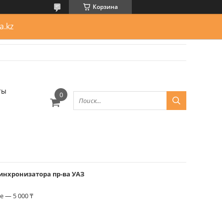
Корзина
a.kz
ты
синхронизатора пр-ва УАЗ
 — 5 000 ₸