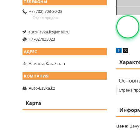
+7 (702) 703-30-23
Отдел продаж
auto-lavka.kz@mail.ru
+77027033023
Характ
Алматы, Казахстан
Основн
Auto-Lavka.kz
Страна пр
Карта
Информ
Цена:
Цену 