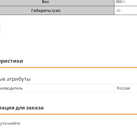
Вес
860 г.
Габариты (см)
-//-
еристики
ые атрибуты
оизводитель
Россия
ация для заказа
уточняйте