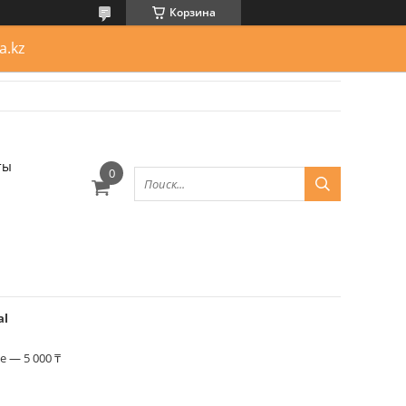
Корзина
a.kz
ты
al
 — 5 000 ₸