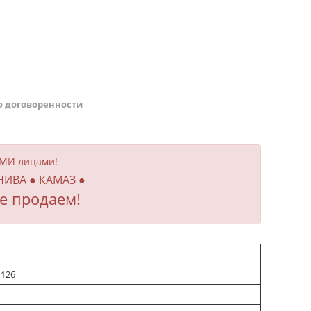
о договоренности
ИМИ лицами!
 НИВА ● КАМАЗ ●
е продаем!
1126