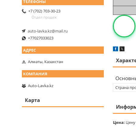
+7 (702) 703-30-23
Отдел продаж
auto-lavka.kz@mail.ru
+77027033023
Характ
Алматы, Казахстан
Основн
Auto-Lavka.kz
Страна пр
Карта
Информ
Цена:
Цену 