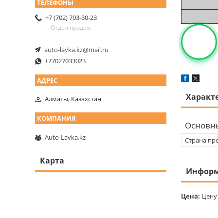
+7 (702) 703-30-23
Отдел продаж
auto-lavka.kz@mail.ru
+77027033023
Характ
Алматы, Казахстан
Основн
Auto-Lavka.kz
Страна пр
Карта
Информ
Цена:
Цену 