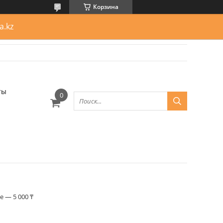
Корзина
a.kz
ты
 — 5 000 ₸