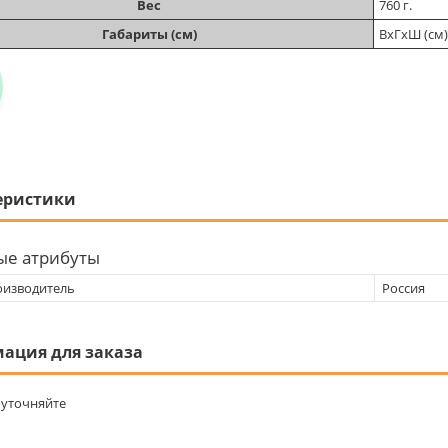
Вес
760 г.
Габариты (см)
ВхГхШ (см)
еристики
ые атрибуты
оизводитель
Россия
ация для заказа
уточняйте