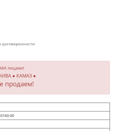
о договоренности
ИМИ лицами!
 НИВА ● КАМАЗ ●
е продаем!
03160-00