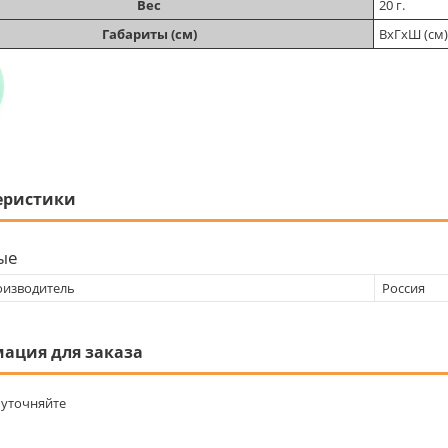
Вес
20 г.
Габариты (см)
ВхГхШ (см):
еристики
ые
оизводитель
Россия
ация для заказа
уточняйте