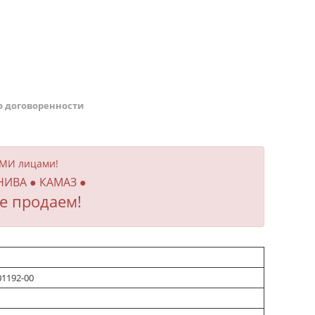
о договоренности
ИМИ лицами!
 НИВА ● КАМАЗ ●
е продаем!
01192-00