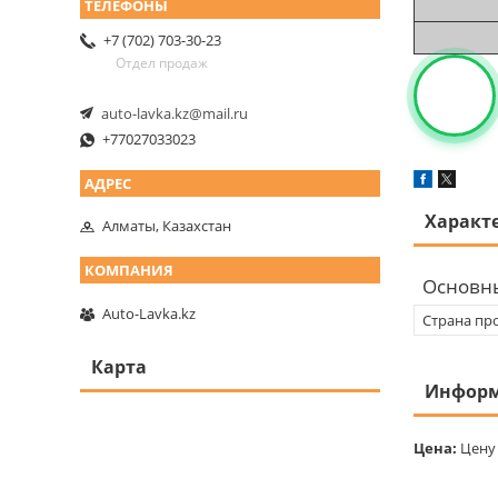
+7 (702) 703-30-23
Отдел продаж
auto-lavka.kz@mail.ru
+77027033023
Характ
Алматы, Казахстан
Основн
Auto-Lavka.kz
Страна пр
Карта
Информ
Цена:
Цену 