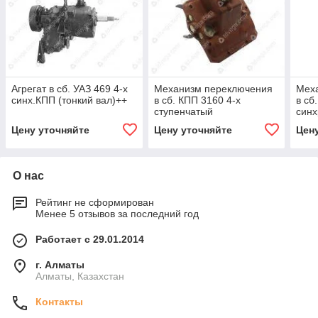
Агрегат в сб. УАЗ 469 4-х
Механизм переключения
Мех
синх.КПП (тонкий вал)++
в сб. КПП 3160 4-х
в сб
ступенчатый
синх
обр
Цену уточняйте
Цену уточняйте
Цен
О нас
Рейтинг не сформирован
Менее 5 отзывов за последний год
Работает с 29.01.2014
г. Алматы
Алматы, Казахстан
Контакты