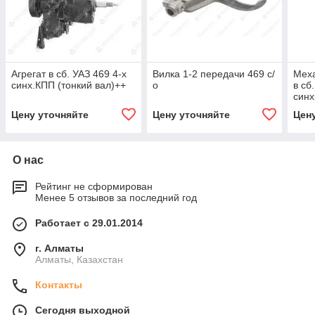
Агрегат в сб. УАЗ 469 4-х
Вилка 1-2 передачи 469 с/
Мех
синх.КПП (тонкий вал)++
о
в сб
синх
обр
Цену уточняйте
Цену уточняйте
Цен
О нас
Рейтинг не сформирован
Менее 5 отзывов за последний год
Работает с 29.01.2014
г. Алматы
Алматы, Казахстан
Контакты
Сегодня выходной