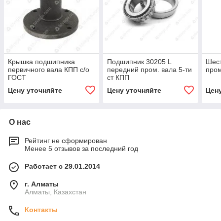
Крышка подшипника
Подшипник 30205 L
Шест
первичного вала КПП с/о
передний пром. вала 5-ти
пром
ГОСТ
ст КПП
Цену уточняйте
Цену уточняйте
Цен
О нас
Рейтинг не сформирован
Менее 5 отзывов за последний год
Работает с 29.01.2014
г. Алматы
Алматы, Казахстан
Контакты