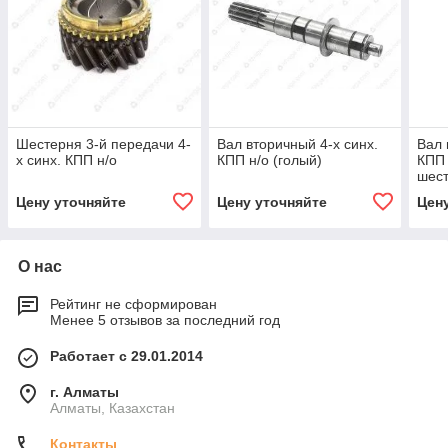
Шестерня 3-й передачи 4-
Вал вторичный 4-х синх.
Вал 
х синх. КПП н/о
КПП н/о (голый)
КПП 
шес
Цену уточняйте
Цену уточняйте
Цен
О нас
Рейтинг не сформирован
Менее 5 отзывов за последний год
Работает с 29.01.2014
г. Алматы
Алматы, Казахстан
Контакты