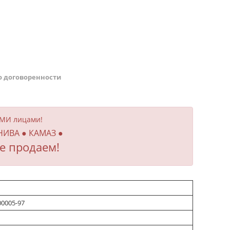
о договоренности
ИМИ лицами!
 НИВА ● КАМАЗ ●
е продаем!
00005-97