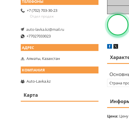
+7 (702) 703-30-23
Отдел продаж
auto-lavka.kz@mail.ru
+77027033023
Характ
Алматы, Казахстан
Основн
Auto-Lavka.kz
Страна пр
Карта
Информ
Цена:
Цену 