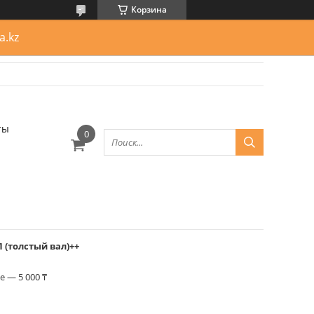
Корзина
a.kz
ты
П (толстый вал)++
 — 5 000 ₸