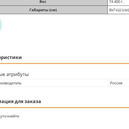
Вес
74 400 г.
Габариты (см)
ВхГхШ (см)
еристики
ые атрибуты
оизводитель
Россия
ация для заказа
уточняйте