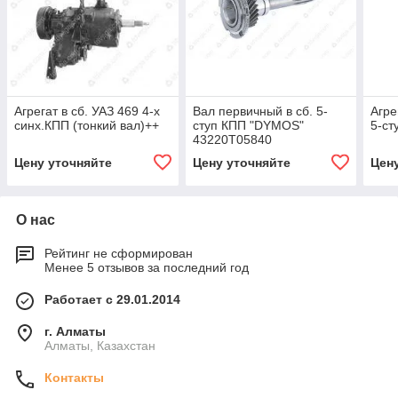
Агрегат в сб. УАЗ 469 4-х
Вал первичный в сб. 5-
Агре
синх.КПП (тонкий вал)++
ступ КПП "DYMOS"
5-ст
43220Т05840
Цену уточняйте
Цену уточняйте
Цен
О нас
Рейтинг не сформирован
Менее 5 отзывов за последний год
Работает с 29.01.2014
г. Алматы
Алматы, Казахстан
Контакты