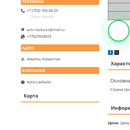
+7 (702) 703-30-23
Отдел продаж
auto-lavka.kz@mail.ru
+77027033023
Алматы, Казахстан
Характ
Основн
Auto-Lavka.kz
Страна пр
Карта
Информ
Цена:
Цену 