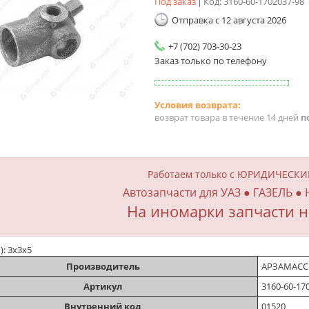
Под заказ
Код:
3160-60-1702037-98
Отправка с 12 августа 2026
+7 (702) 703-30-23
Заказ только по телефону
возврат товара в течение 14 дней
п
Работаем только с ЮРИДИЧЕСК
Автозапчасти для УАЗ ● ГАЗЕЛЬ ●
На иномарки запчасти н
): 3х3х5
Производитель
АРЗАМАС
Артикул
3160-60-17
Внутренний код
01520