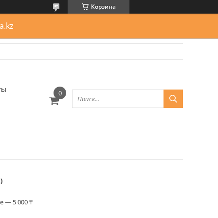
Корзина
a.kz
ты
)
 — 5 000 ₸