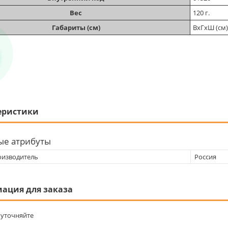
Вес
120 г.
Габариты (см)
ВхГхШ (см)
еристики
ые атрибуты
оизводитель
Россия
ация для заказа
уточняйте