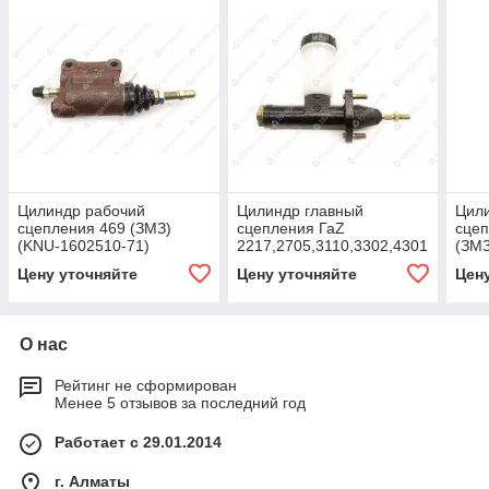
Цилиндр рабочий
Цилиндр главный
Цил
сцепления 469 (ЗМЗ)
сцепления ГаZ
сцеп
(KNU-1602510-71)
2217,2705,3110,3302,4301
(ЗМЗ
KNG-1602290-81
Цену уточняйте
Цену уточняйте
Цен
О нас
Рейтинг не сформирован
Менее 5 отзывов за последний год
Работает с 29.01.2014
г. Алматы