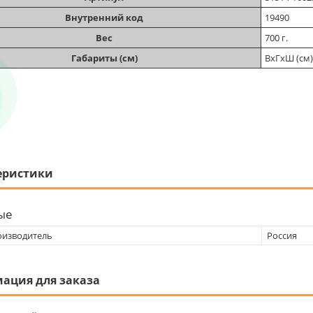
Внутренний код
19490
Вес
700 г.
Габариты (см)
ВхГхШ (см)
еристики
ые
оизводитель
Россия
ация для заказа