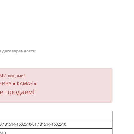
о договоренности
ИМИ лицами!
 НИВА ● КАМАЗ ●
е продаем!
0 / 31514-1602510-01 / 31514-1602510
510