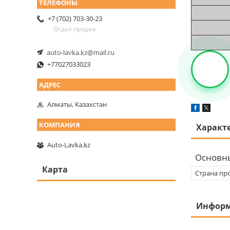
+7 (702) 703-30-23
Отдел продаж
auto-lavka.kz@mail.ru
+77027033023
Алматы, Казахстан
Характ
Auto-Lavka.kz
Основн
Карта
Страна пр
Информ