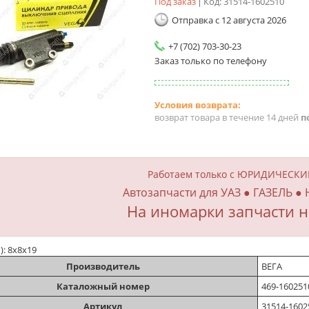
Под заказ
Код:
31514-1602510
Отправка с 12 августа 2026
+7 (702) 703-30-23
Заказ только по телефону
возврат товара в течение 14 дней
п
Работаем только с ЮРИДИЧЕСК
Автозапчасти для УАЗ ● ГАЗЕЛЬ ●
На иномарки запчасти н
м): 8х8х19
Производитель
ВЕГА
Каталожный номер
469-160251
Артикул
31514-1602