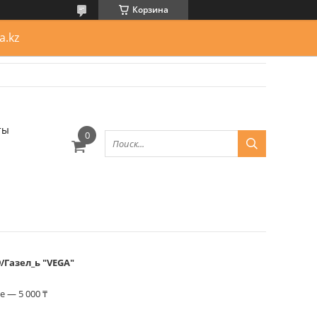
Корзина
a.kz
ты
/Газел_ь "VEGA"
 — 5 000 ₸