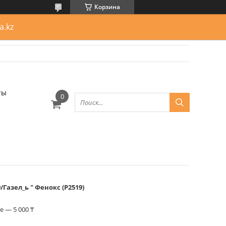
Корзина
a.kz
ты
Газел_ь " Фенокс (Р2519)
 — 5 000 ₸