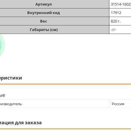
Артикул
31514-1602
Внутренний код
17912
Вес
820 г.
Габариты (см)
-//-
еристики
ые
оизводитель
Россия
ация для заказа