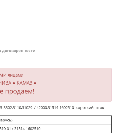
о договоренности
ИМИ лицами!
 НИВА ● КАМАЗ ●
е продаем!
3302,3110,31029 / 42000.31514-1602510 короткий шток
ларусь)
510-01 / 31514-1602510