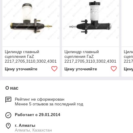
Цилиндр главный
Цилиндр главный
Цил
сцепления ГаZ
сцепления ГаZ
сцеп
2217,2705,3110,3302,4301
2217,2705,3110,3302,4301
2217
KNG-1602290-81
"Стандарт" (под штуцер
"Экс
Цену уточняйте
Цену уточняйте
Цен
12 мм) (АДС)
мм) 
О нас
Рейтинг не сформирован
Менее 5 отзывов за последний год
Работает с 29.01.2014
г. Алматы
Алматы, Казахстан