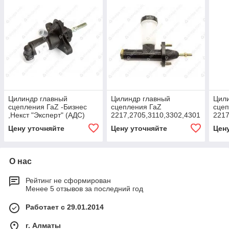
Цилиндр главный
Цилиндр главный
Цил
сцепления ГаZ -Бизнес
сцепления ГаZ
сцеп
,Некст "Эксперт" (АДС)
2217,2705,3110,3302,4301
2217
KNG-1602290-81
"Ста
Цену уточняйте
Цену уточняйте
Цен
12 м
О нас
Рейтинг не сформирован
Менее 5 отзывов за последний год
Работает с 29.01.2014
г. Алматы