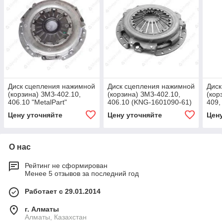
Диск сцепления нажимной
Диск сцепления нажимной
Диск
(корзина) ЗМЗ-402.10,
(корзина) ЗМЗ-402.10,
(кор
406.10 "MetalPart"
406.10 (KNG-1601090-61)
409,
"Пр
Цену уточняйте
Цену уточняйте
Цен
сери
О нас
Рейтинг не сформирован
Менее 5 отзывов за последний год
Работает с 29.01.2014
г. Алматы
Алматы, Казахстан