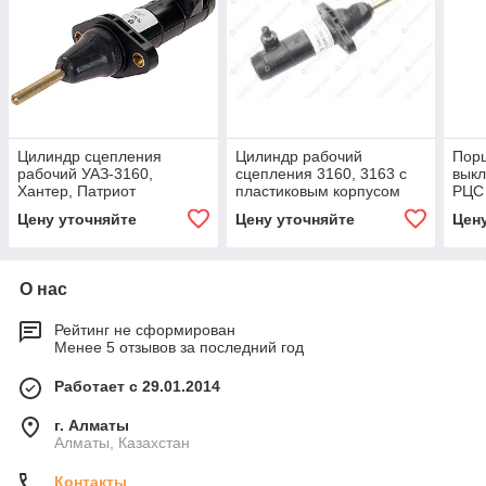
Цилиндр сцепления
Цилиндр рабочий
Пор
рабочий УАЗ-3160,
сцепления 3160, 3163 с
вык
Хантер, Патриот
пластиковым корпусом
РЦС 
(пластиковый корпус) в
"Эксперт" (АДС)
Цену уточняйте
Цену уточняйте
Цен
сборе АДС
О нас
Рейтинг не сформирован
Менее 5 отзывов за последний год
Работает с 29.01.2014
г. Алматы
Алматы, Казахстан
Контакты