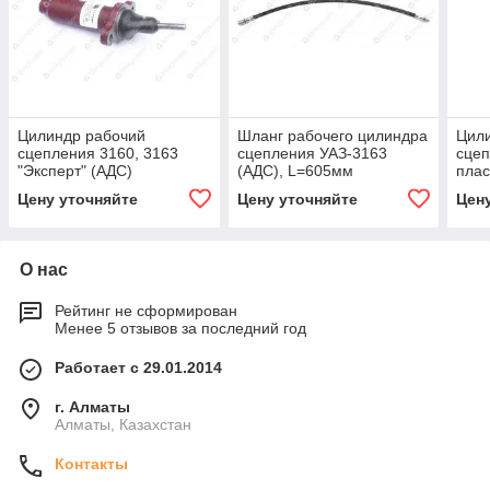
Цилиндр рабочий
Шланг рабочего цилиндра
Цил
сцепления 3160, 3163
сцепления УАЗ-3163
сцеп
"Эксперт" (АДС)
(АДС), L=605мм
плас
"Экс
Цену уточняйте
Цену уточняйте
Цен
О нас
Рейтинг не сформирован
Менее 5 отзывов за последний год
Работает с 29.01.2014
г. Алматы
Алматы, Казахстан
Контакты