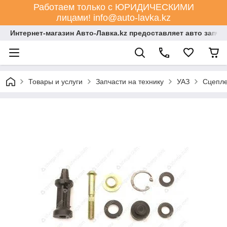
Работаем только с ЮРИДИЧЕСКИМИ
лицами! info@auto-lavka.kz
Интернет-магазин Авто-Лавка.kz предоставляет авто запча
Товары и услуги
Запчасти на технику
УАЗ
Сцепл