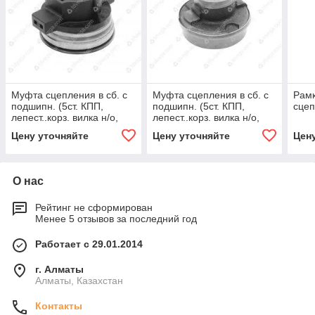
Муфта сцепления в сб. с
Муфта сцепления в сб. с
Рамк
подшипн. (5ст. КПП,
подшипн. (5ст. КПП,
сце
лепест..корз. вилка н/о,
лепест..корз. вилка н/о,
тонк. вал) LUK
тонк.) ES124204
Цену уточняйте
Цену уточняйте
Цен
О нас
Рейтинг не сформирован
Менее 5 отзывов за последний год
Работает с 29.01.2014
г. Алматы
Алматы, Казахстан
Контакты