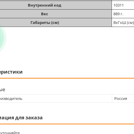
Внутренний код
10311
Вес
889 г.
Габариты (см)
ВхГхШ (см)
еристики
ые
оизводитель
Россия
ация для заказа
уточняйте