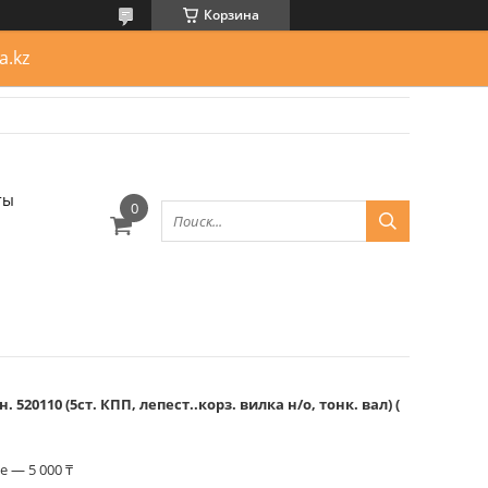
Корзина
a.kz
ты
520110 (5ст. КПП, лепест..корз. вилка н/о, тонк. вал) (
 — 5 000 ₸