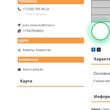
+7 (702) 703-30-23
Отдел продаж
auto-lavka.kz@mail.ru
+77027033023
Алматы, Казахстан
Характ
Auto-Lavka.kz
Основн
Карта
Страна пр
Информ
Цена:
Цену 